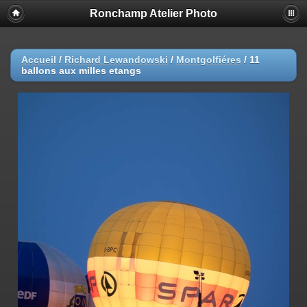
Ronchamp Atelier Photo
Accueil
/
Richard Lewandowski
/
Montgolfiéres
/
11
ballons aux milles etangs